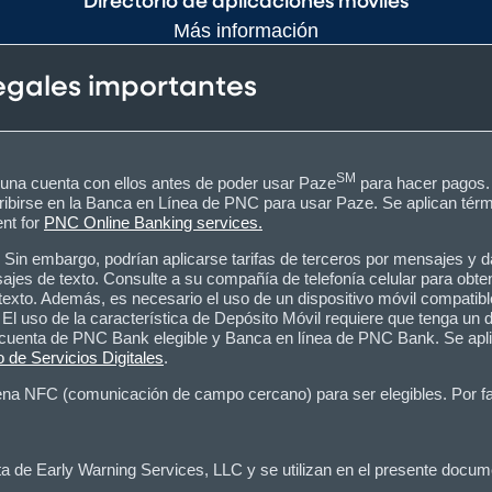
Directorio de aplicaciones móviles
Más información
legales importantes
SM
r una cuenta con ellos antes de poder usar Paze
para hacer pagos. 
ibirse en la Banca en Línea de PNC para usar Paze. Se aplican térmi
ent for
PNC Online Banking services.
Sin embargo, podrían aplicarse tarifas de terceros por mensajes y d
jes de texto. Consulte a su compañía de telefonía celular para obten
exto. Además, es necesario el uso de un dispositivo móvil compatible
El uso de la característica de Depósito Móvil requiere que tenga un
cuenta de PNC Bank elegible y Banca en línea de PNC Bank. Se aplica
 de Servicios Digitales
.
ena NFC (comunicación de campo cercano) para ser elegibles. Por favor
 de Early Warning Services, LLC y se utilizan en el presente docume