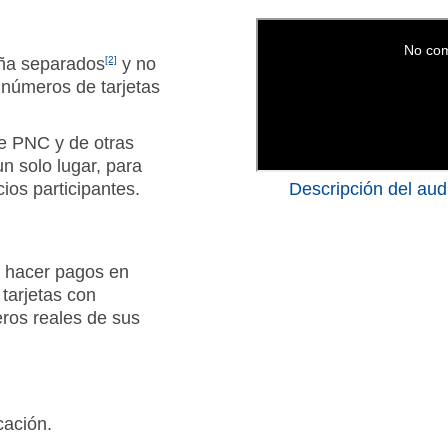
eña separados
[2]
y no
 números de tarjetas
de PNC y de otras
un solo lugar, para
os participantes.
Descripción del audi
a hacer pagos en
 tarjetas con
ros reales de sus
cación.