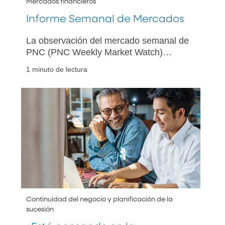
Mercados financieros
Informe Semanal de Mercados
La observación del mercado semanal de
PNC (PNC Weekly Market Watch)
presenta un resumen de la actividad
1 minuto de lectura
económica y del mercado de la semana
anterior y fue diseñada para brindar la
perspectiva de PNC con respecto a los
acontecimientos tanto del mercado
estadounidense como de los mercados
internacionales.
Continuidad del negocio y planificación de la
sucesión