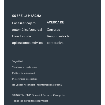
SOBRE LA MARCHA
ACERCA DE
Localizar cajero
automático/sucursal
Carreras
Directorio de
Responsabilidad
aplicaciones móviles
corporativa
Seguridad
Términos y condiciones
Política de privacidad
Preferencias de cookies
No vender ni compartir mi información personal
©2026
The PNC Financial Services Group, Inc.
Todos los derechos reservados.