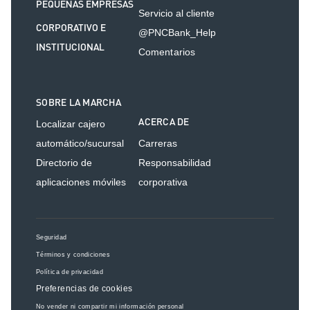
PEQUEÑAS EMPRESAS
Servicio al cliente
CORPORATIVO E
@PNCBank_Help
INSTITUCIONAL
Comentarios
SOBRE LA MARCHA
ACERCA DE
Localizar cajero
automático/sucursal
Carreras
Directorio de
Responsabilidad
aplicaciones móviles
corporativa
Seguridad
Términos y condiciones
Política de privacidad
Preferencias de cookies
No vender ni compartir mi información personal