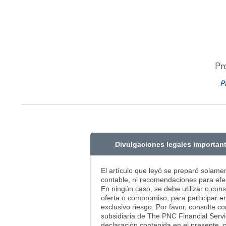
Pr
P
Divulgaciones legales importan
El artículo que leyó se preparó solame
contable, ni recomendaciones para efec
En ningún caso, se debe utilizar o con
oferta o compromiso, para participar en
exclusivo riesgo. Por favor, consulte c
subsidiaria de The PNC Financial Servi
declaración contenida en el presente, 