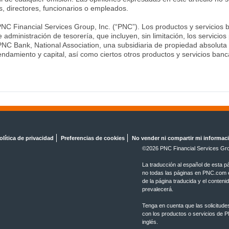
, directores, funcionarios o empleados.
C Financial Services Group, Inc. (“PNC”). Los productos y servicios 
e administración de tesorería, que incluyen, sin limitación, los servic
NC Bank, National Association, una subsidiaria de propiedad absolu
ndamiento y capital, así como ciertos otros productos y servicios banca
olítica de privacidad
Preferencias de cookies
No vender ni compartir mi informac
©2026 PNC Financial Services Gro
La traducción al español de esta p
no todas las páginas en PNC.com es
de la página traducida y el conteni
prevalecerá.
Tenga en cuenta que las solicitude
con los productos o servicios de 
inglés.