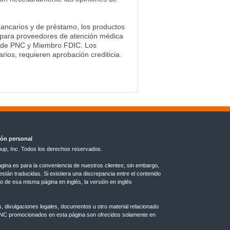
bancarios y de préstamo, los productos
ios para proveedores de atención médica
ta de PNC y Miembro FDIC. Los
rios, requieren aprobación crediticia.
ión personal
up, Inc. Todos los derechos reservados.
ágina es para la conveniencia de nuestros clientes; sin embargo,
tán traducidas. Si existiera una discrepancia entre el contenido
do de esa misma página en inglés, la versión en inglés
s, divulgaciones legales, documentos u otro material relacionado
PNC promocionados en esta página son ofrecidos solamente en