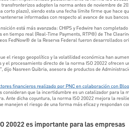
s transfronterizos adopten la norma antes de noviembre de 20
 a corto plazo), siendo esta una fecha límite firme que hace 
mantenerse informadas con respecto al avance de sus bancos
ransición está más avanzada: CHIPS y Fedwire han completado 
os en tiempo real (Real-Time Payments, RTP®) de The Cleari
áneos FedNow® de la Reserva Federal fueron desarrollados or
que el riesgo geopolítico y la volatilidad económica han aumen
s y el procesamiento directo de la norma ISO 20022 ofrecen un
”, dijo Nasreen Quibria, asesora de productos de Administraci
ectores financieros realizado por PNC en colaboración con Bl
os consideran que la incertidumbre es un catalizador para la 
. Ante dicha coyuntura, la norma ISO 20022 mejora la resilien
ue manejen el riesgo de una forma más eficaz y respondan co
SO 20022 es importante para las empresas