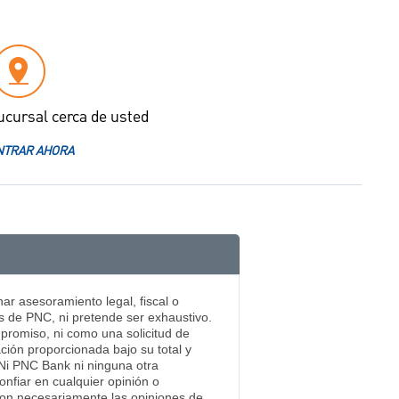
ucursal cerca de usted
TRAR AHORA
ar asesoramiento legal, fiscal o
s de PNC, ni pretende ser exhaustivo.
mpromiso, ni como una solicitud de
ación proporcionada bajo su total y
. Ni PNC Bank ni ninguna otra
nfiar en cualquier opinión o
 son necesariamente las opiniones de