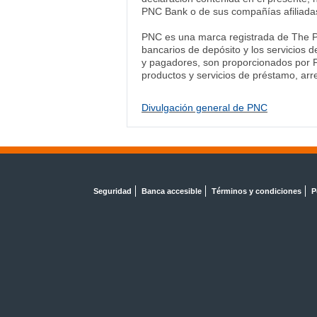
PNC Bank o de sus compañías afiliadas
PNC es una marca registrada de The PN
bancarios de depósito y los servicios d
y pagadores, son proporcionados por P
productos y servicios de préstamo, arre
Divulgación general de PNC
Seguridad
Banca accesible
Términos y condiciones
P