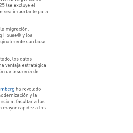
25 (se excluye el
que sea importante para
.
la migración,
ng House® y los
iginalmente con base
tado, los datos
a ventaja estratégica
ón de tesorería de
oomberg
ha revelado
modernización y la
cia al facultar a los
n mayor rapidez a las