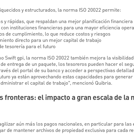
iquecidos y estructurados, la norma ISO 20022 permite:
 y rápidas, que respaldan una mejor planificación financiera 
con instituciones financieras para una mayor eficiencia opera
s de cumplimiento, lo que reduce costos y riesgos
iento directo para un mejor capital de trabajo
e tesorería para el futuro
 Swift gpi, la norma ISO 20022 también mejora la visibilidad 
 de entrega de un paquete, los tesoreros pueden hacer el segu
ravés del portal de su banco y acceder a perspectivas detalla
futuro ya están aprovechando estas capacidades para generar e
ministrar el capital de trabajo”, mencionó Quibria.
as fronteras: el impacto a gran escala de la
ilizar aún más los pagos nacionales, en particular para las
gar de mantener archivos de propiedad exclusiva para cada rel