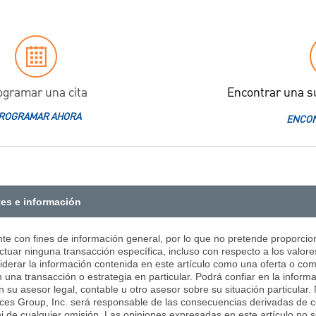
ogramar una cita
Encontrar una s
ROGRAMAR AHORA
ENCON
tes e información
nte con fines de información general, por lo que no pretende proporcion
tuar ninguna transacción específica, incluso con respecto a los valore
siderar la información contenida en este artículo como una oferta o co
 una transacción o estrategia en particular. Podrá confiar en la inform
on su asesor legal, contable u otro asesor sobre su situación particular
ces Group, Inc. será responsable de las consecuencias derivadas de co
ni de cualquier omisión. Las opiniones expresadas en este artículo no