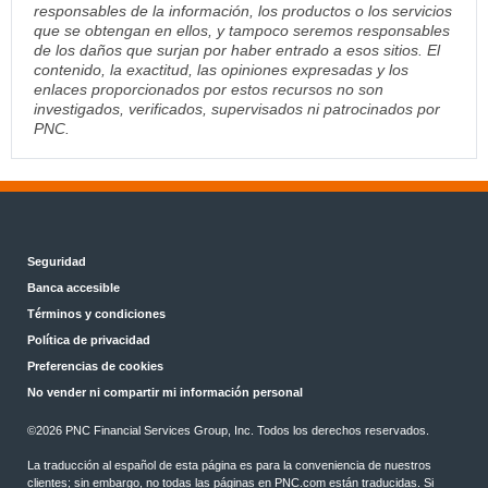
responsables de la información, los productos o los servicios
que se obtengan en ellos, y tampoco seremos responsables
de los daños que surjan por haber entrado a esos sitios. El
contenido, la exactitud, las opiniones expresadas y los
enlaces proporcionados por estos recursos no son
investigados, verificados, supervisados ni patrocinados por
PNC.
Seguridad
Banca accesible
Términos y condiciones
Política de privacidad
Preferencias de cookies
No vender ni compartir mi información personal
©2026 PNC Financial Services Group, Inc. Todos los derechos reservados.
La traducción al español de esta página es para la conveniencia de nuestros
clientes; sin embargo, no todas las páginas en PNC.com están traducidas. Si