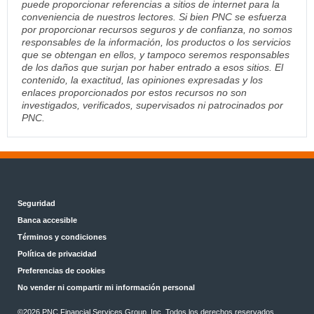
puede proporcionar referencias a sitios de internet para la
conveniencia de nuestros lectores. Si bien PNC se esfuerza
por proporcionar recursos seguros y de confianza, no somos
responsables de la información, los productos o los servicios
que se obtengan en ellos, y tampoco seremos responsables
de los daños que surjan por haber entrado a esos sitios. El
contenido, la exactitud, las opiniones expresadas y los
enlaces proporcionados por estos recursos no son
investigados, verificados, supervisados ni patrocinados por
PNC.
Seguridad
Banca accesible
Términos y condiciones
Política de privacidad
Preferencias de cookies
No vender ni compartir mi información personal
©2026 PNC Financial Services Group, Inc. Todos los derechos reservados.