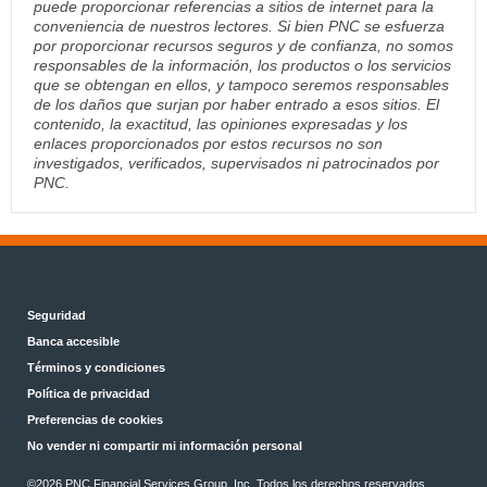
puede proporcionar referencias a sitios de internet para la
conveniencia de nuestros lectores. Si bien PNC se esfuerza
por proporcionar recursos seguros y de confianza, no somos
responsables de la información, los productos o los servicios
que se obtengan en ellos, y tampoco seremos responsables
de los daños que surjan por haber entrado a esos sitios. El
contenido, la exactitud, las opiniones expresadas y los
enlaces proporcionados por estos recursos no son
investigados, verificados, supervisados ni patrocinados por
PNC.
Seguridad
Banca accesible
Términos y condiciones
Política de privacidad
Preferencias de cookies
No vender ni compartir mi información personal
©2026 PNC Financial Services Group, Inc. Todos los derechos reservados.