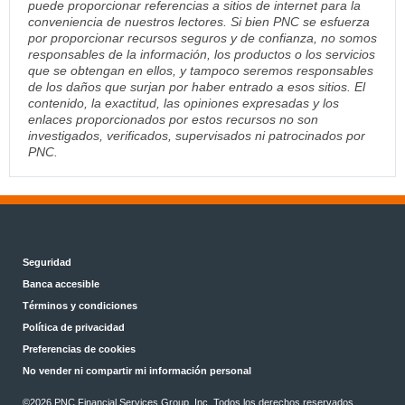
puede proporcionar referencias a sitios de internet para la
conveniencia de nuestros lectores. Si bien PNC se esfuerza
por proporcionar recursos seguros y de confianza, no somos
responsables de la información, los productos o los servicios
que se obtengan en ellos, y tampoco seremos responsables
de los daños que surjan por haber entrado a esos sitios. El
contenido, la exactitud, las opiniones expresadas y los
enlaces proporcionados por estos recursos no son
investigados, verificados, supervisados ni patrocinados por
PNC.
Seguridad
Banca accesible
Términos y condiciones
Política de privacidad
Preferencias de cookies
No vender ni compartir mi información personal
©2026 PNC Financial Services Group, Inc. Todos los derechos reservados.