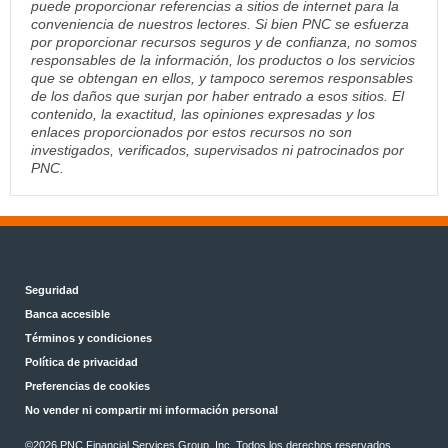
puede proporcionar referencias a sitios de internet para la
conveniencia de nuestros lectores. Si bien PNC se esfuerza
por proporcionar recursos seguros y de confianza, no somos
responsables de la información, los productos o los servicios
que se obtengan en ellos, y tampoco seremos responsables
de los daños que surjan por haber entrado a esos sitios. El
contenido, la exactitud, las opiniones expresadas y los
enlaces proporcionados por estos recursos no son
investigados, verificados, supervisados ni patrocinados por
PNC.
Seguridad
Banca accesible
Términos y condiciones
Política de privacidad
Preferencias de cookies
No vender ni compartir mi información personal
©2026 PNC Financial Services Group, Inc. Todos los derechos reservados.