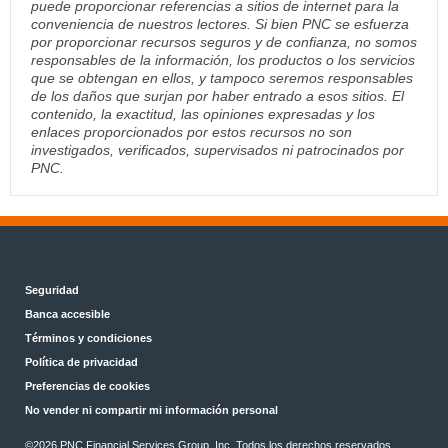
puede proporcionar referencias a sitios de internet para la
conveniencia de nuestros lectores. Si bien PNC se esfuerza
por proporcionar recursos seguros y de confianza, no somos
responsables de la información, los productos o los servicios
que se obtengan en ellos, y tampoco seremos responsables
de los daños que surjan por haber entrado a esos sitios. El
contenido, la exactitud, las opiniones expresadas y los
enlaces proporcionados por estos recursos no son
investigados, verificados, supervisados ni patrocinados por
PNC.
Seguridad
Banca accesible
Términos y condiciones
Política de privacidad
Preferencias de cookies
No vender ni compartir mi información personal
©2026 PNC Financial Services Group, Inc. Todos los derechos reservados.