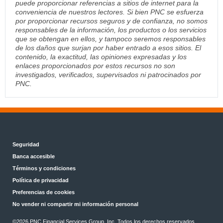
puede proporcionar referencias a sitios de internet para la
conveniencia de nuestros lectores. Si bien PNC se esfuerza
por proporcionar recursos seguros y de confianza, no somos
responsables de la información, los productos o los servicios
que se obtengan en ellos, y tampoco seremos responsables
de los daños que surjan por haber entrado a esos sitios. El
contenido, la exactitud, las opiniones expresadas y los
enlaces proporcionados por estos recursos no son
investigados, verificados, supervisados ni patrocinados por
PNC.
Seguridad
Banca accesible
Términos y condiciones
Política de privacidad
Preferencias de cookies
No vender ni compartir mi información personal
©2026 PNC Financial Services Group, Inc. Todos los derechos reservados.