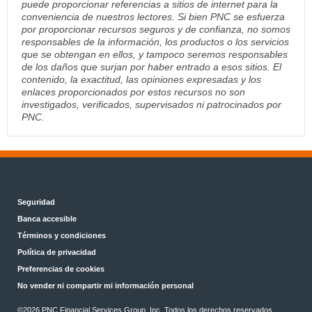
puede proporcionar referencias a sitios de internet para la
conveniencia de nuestros lectores. Si bien PNC se esfuerza
por proporcionar recursos seguros y de confianza, no somos
responsables de la información, los productos o los servicios
que se obtengan en ellos, y tampoco seremos responsables
de los daños que surjan por haber entrado a esos sitios. El
contenido, la exactitud, las opiniones expresadas y los
enlaces proporcionados por estos recursos no son
investigados, verificados, supervisados ni patrocinados por
PNC.
Seguridad
Banca accesible
Términos y condiciones
Política de privacidad
Preferencias de cookies
No vender ni compartir mi información personal
©2026 PNC Financial Services Group, Inc. Todos los derechos reservados.