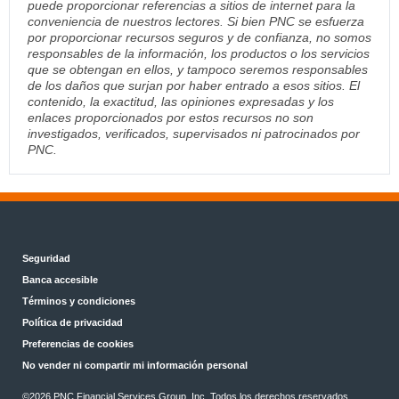
puede proporcionar referencias a sitios de internet para la
conveniencia de nuestros lectores. Si bien PNC se esfuerza
por proporcionar recursos seguros y de confianza, no somos
responsables de la información, los productos o los servicios
que se obtengan en ellos, y tampoco seremos responsables
de los daños que surjan por haber entrado a esos sitios. El
contenido, la exactitud, las opiniones expresadas y los
enlaces proporcionados por estos recursos no son
investigados, verificados, supervisados ni patrocinados por
PNC.
Seguridad
Banca accesible
Términos y condiciones
Política de privacidad
Preferencias de cookies
No vender ni compartir mi información personal
©2026 PNC Financial Services Group, Inc. Todos los derechos reservados.