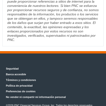
puede proporcionar referencias a sitios de internet para la
conveniencia de nuestros lectores. Si bien PNC se esfuerza
por proporcionar recursos seguros y de confianza, no somos
responsables de la información, los productos o los servicios
que se obtengan en ellos, y tampoco seremos responsables
de los daños que surjan por haber entrado a esos sitios. El
contenido, la exactitud, las opiniones expresadas y los
enlaces proporcionados por estos recursos no son
investigados, verificados, supervisados ni patrocinados por
PNC.
Seguridad
Banca accesible
Términos y condiciones
Política de privacidad
Preferencias de cookies
No vender ni compartir mi información personal
©2026 PNC Financial Services Group, Inc. Todos los derechos reservados.