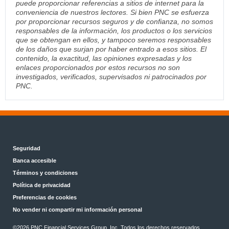
puede proporcionar referencias a sitios de internet para la
conveniencia de nuestros lectores. Si bien PNC se esfuerza
por proporcionar recursos seguros y de confianza, no somos
responsables de la información, los productos o los servicios
que se obtengan en ellos, y tampoco seremos responsables
de los daños que surjan por haber entrado a esos sitios. El
contenido, la exactitud, las opiniones expresadas y los
enlaces proporcionados por estos recursos no son
investigados, verificados, supervisados ni patrocinados por
PNC.
Seguridad
Banca accesible
Términos y condiciones
Política de privacidad
Preferencias de cookies
No vender ni compartir mi información personal
©2026 PNC Financial Services Group, Inc. Todos los derechos reservados.