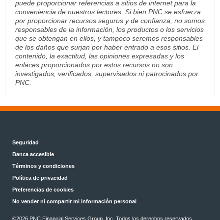
puede proporcionar referencias a sitios de internet para la
conveniencia de nuestros lectores. Si bien PNC se esfuerza
por proporcionar recursos seguros y de confianza, no somos
responsables de la información, los productos o los servicios
que se obtengan en ellos, y tampoco seremos responsables
de los daños que surjan por haber entrado a esos sitios. El
contenido, la exactitud, las opiniones expresadas y los
enlaces proporcionados por estos recursos no son
investigados, verificados, supervisados ni patrocinados por
PNC.
Seguridad
Banca accesible
Términos y condiciones
Política de privacidad
Preferencias de cookies
No vender ni compartir mi información personal
©2026 PNC Financial Services Group, Inc. Todos los derechos reservados.