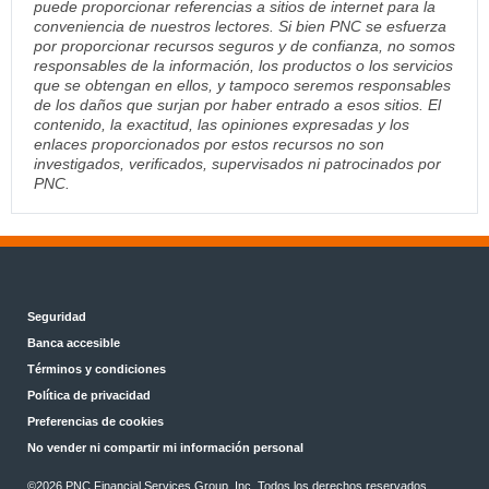
puede proporcionar referencias a sitios de internet para la
conveniencia de nuestros lectores. Si bien PNC se esfuerza
por proporcionar recursos seguros y de confianza, no somos
responsables de la información, los productos o los servicios
que se obtengan en ellos, y tampoco seremos responsables
de los daños que surjan por haber entrado a esos sitios. El
contenido, la exactitud, las opiniones expresadas y los
enlaces proporcionados por estos recursos no son
investigados, verificados, supervisados ni patrocinados por
PNC.
Seguridad
Banca accesible
Términos y condiciones
Política de privacidad
Preferencias de cookies
No vender ni compartir mi información personal
©2026 PNC Financial Services Group, Inc. Todos los derechos reservados.