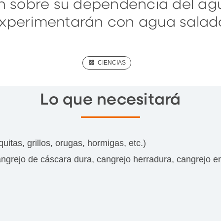
 sobre su dependencia del ag
xperimentarán con agua salad
(SCIENCE)
CIENCIAS
Lo que necesitará
itas, grillos, orugas, hormigas, etc.)
grejo de cáscara dura, cangrejo herradura, cangrejo erm