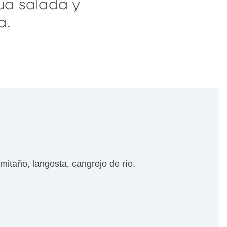
ua salada y
a.
itaño, langosta, cangrejo de río,