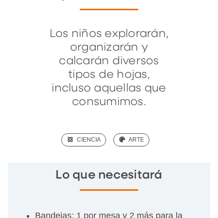
Los niños explorarán,
organizarán y
calcarán diversos
tipos de hojas,
incluso aquellas que
consumimos.
(SCIENCE)
CIENCIA
(ART)
ARTE
Lo que necesitará
Bandejas: 1 por mesa y 2 más para la