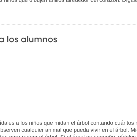
a los alumnos
ídales a los niños que midan el árbol contando cuántos 
bserven cualquier animal que pueda vivir en el árbol. Mid
tan para rodear el árbol. Si el árbol es pequeño, pídale