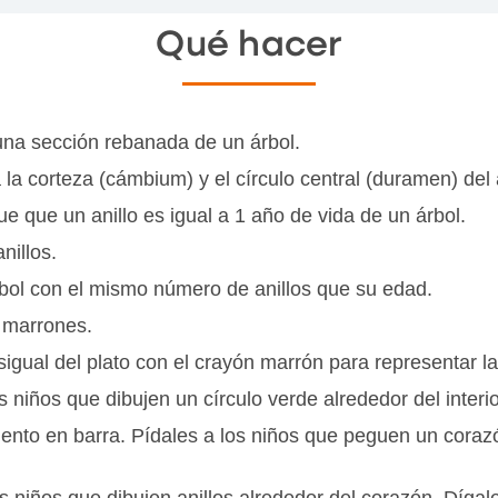
Qué hacer
 una sección rebanada de un árbol.
o a la corteza (cámbium) y el círculo central (duramen) del
que que un anillo es igual a 1 año de vida de un árbol.
nillos.
rbol con el mismo número de anillos que su edad.
s marrones.
igual del plato con el crayón marrón para representar la
s niños que dibujen un círculo verde alrededor del inter
ento en barra. Pídales a los niños que peguen un corazó
os niños que dibujen anillos alrededor del corazón. Díga