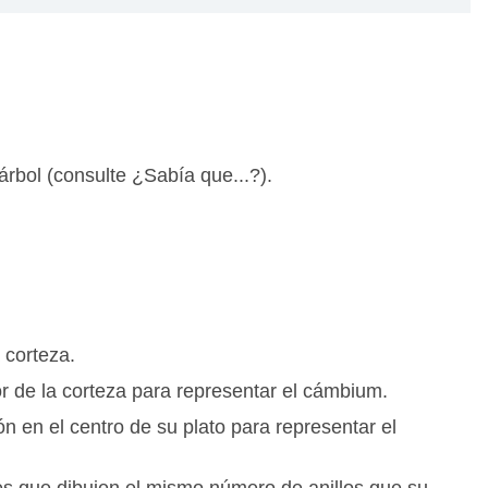
 árbol (consulte ¿Sabía que...?).
 corteza.
ior de la corteza para representar el cámbium.
n en el centro de su plato para representar el
les que dibujen el mismo número de anillos que su