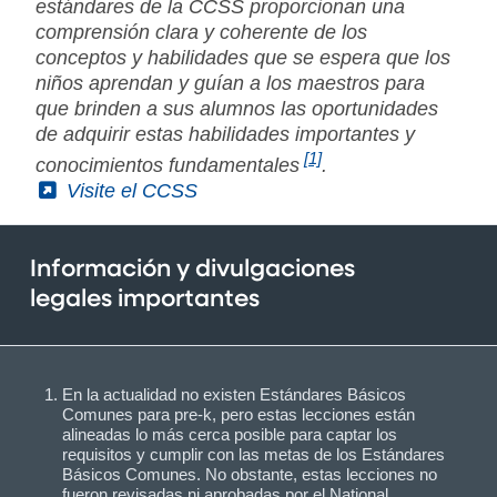
estándares de la CCSS proporcionan una
comprensión clara y coherente de los
conceptos y habilidades que se espera que los
niños aprendan y guían a los maestros para
que brinden a sus alumnos las oportunidades
de adquirir estas habilidades importantes y
[1]
conocimientos fundamentales
.
(External)
Visite el CCSS
Información y divulgaciones
legales importantes
En la actualidad no existen Estándares Básicos
Comunes para pre-k, pero estas lecciones están
alineadas lo más cerca posible para captar los
requisitos y cumplir con las metas de los Estándares
Básicos Comunes. No obstante, estas lecciones no
fueron revisadas ni aprobadas por el National