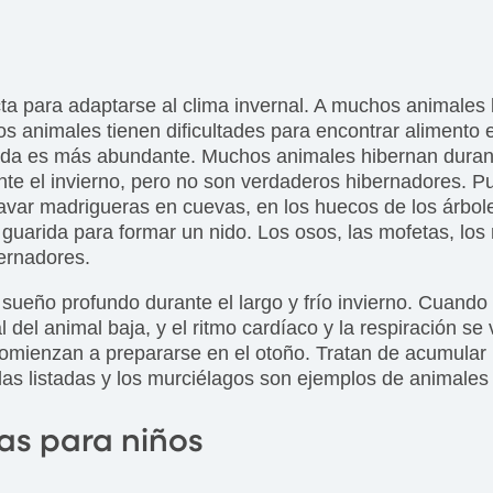
 para adaptarse al clima invernal. A muchos animales 
nos animales tienen dificultades para encontrar alimento e
mida es más abundante. Muchos animales hibernan durante
te el invierno, pero no son verdaderos hibernadores. P
avar madrigueras en cuevas, en los huecos de los árbole
u guarida para formar un nido. Los osos, las mofetas, l
ernadores.
sueño profundo durante el largo y frío invierno. Cuand
del animal baja, y el ritmo cardíaco y la respiración se
comienzan a prepararse en el otoño. Tratan de acumular 
llas listadas y los murciélagos son ejemplos de animales
as para niños