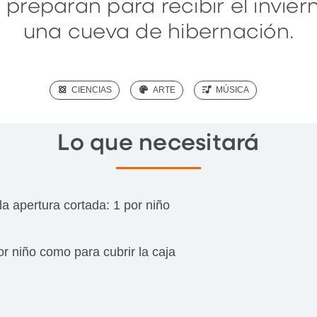
 preparan para recibir el invier
una cueva de hibernación.
(SCIENCE)
CIENCIAS
(ART)
ARTE
(MUSIC)
MÚSICA
Lo que necesitará
la apertura cortada: 1 por niño
or niño como para cubrir la caja