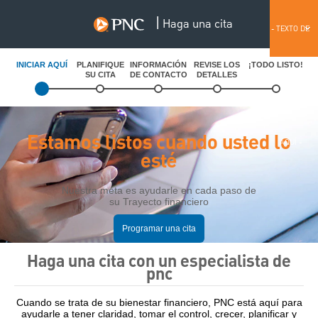
|
Haga una cita
English
- TEXTO DE
INICIAR AQUÍ
PLANIFIQUE
INFORMACIÓN
REVISE LOS
¡TODO LISTO!
SU CITA
DE CONTACTO
DETALLES
ANTETÍTULO
Estamos listos cuando usted lo
AQUÍ -
esté
Nuestra meta es ayudarle en cada paso de
su Trayecto financiero
Programar una cita
Haga una cita con un especialista de
pnc
Cuando se trata de su bienestar financiero, PNC está aquí para
ayudarle a tener claridad, tomar el control, crecer, planificar y