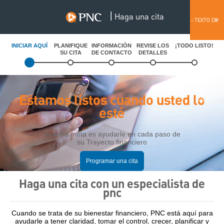
|
Haga una cita
English
- TEXTO DE
INICIAR AQUÍ
PLANIFIQUE
INFORMACIÓN
REVISE LOS
¡TODO LISTO!
SU CITA
DE CONTACTO
DETALLES
ANTETÍTULO
Estamos listos cuando usted lo
AQUÍ -
esté
Nuestra meta es ayudarle en cada paso de
su Trayecto financiero
Programar una cita
Haga una cita con un especialista de
pnc
Cuando se trata de su bienestar financiero, PNC está aquí para
ayudarle a tener claridad, tomar el control, crecer, planificar y