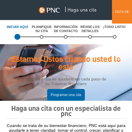
|
Haga una cita
English
- TEXTO DE
INICIAR AQUÍ
PLANIFIQUE
INFORMACIÓN
REVISE LOS
¡TODO LISTO!
SU CITA
DE CONTACTO
DETALLES
ANTETÍTULO
Estamos listos cuando usted lo
AQUÍ -
esté
Nuestra meta es ayudarle en cada paso de
su Trayecto financiero
Programar una cita
Haga una cita con un especialista de
pnc
Cuando se trata de su bienestar financiero, PNC está aquí para
ayudarle a tener claridad, tomar el control, crecer, planificar y