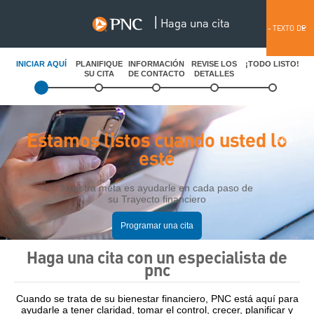
|
Haga una cita
English
- TEXTO DE
INICIAR AQUÍ
PLANIFIQUE
INFORMACIÓN
REVISE LOS
¡TODO LISTO!
SU CITA
DE CONTACTO
DETALLES
ANTETÍTULO
Estamos listos cuando usted lo
AQUÍ -
esté
Nuestra meta es ayudarle en cada paso de
su Trayecto financiero
Programar una cita
Haga una cita con un especialista de
pnc
Cuando se trata de su bienestar financiero, PNC está aquí para
ayudarle a tener claridad, tomar el control, crecer, planificar y