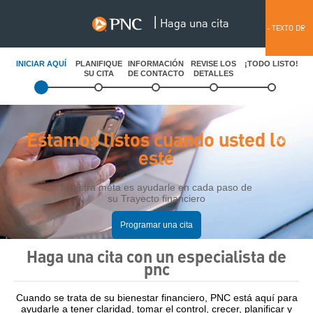
|
Haga una cita
English
- TEXTO DE
INICIAR AQUÍ
PLANIFIQUE
INFORMACIÓN
REVISE LOS
¡TODO LISTO!
SU CITA
DE CONTACTO
DETALLES
ANTETÍTULO
Estamos listos cuando usted lo
AQUÍ -
esté
Nuestra meta es ayudarle en cada paso de
su Trayecto financiero
Programar una cita
Haga una cita con un especialista de
pnc
Cuando se trata de su bienestar financiero, PNC está aquí para
ayudarle a tener claridad, tomar el control, crecer, planificar y