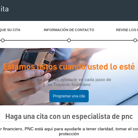
ita
QUE SU CITA
INFORMACIÓN DE CONTACTO
REVISE LOS
Estamos listos cuando usted lo esté
Nuestra meta es ayudarle en cada paso de
su Trayecto financiero
Programar una cita
Haga una cita con un especialista de pnc
 financiero, PNC está aquí para ayudarle a tener claridad, tomar el contr
protección