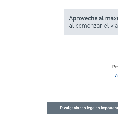
Aproveche al máx
al comenzar el via
Pr
P
Divulgaciones legales importan