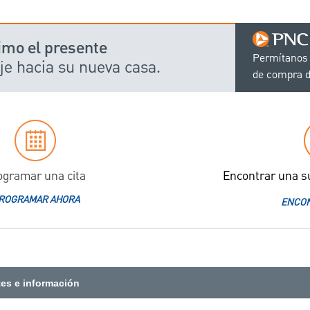
imo el presente
Permítanos 
je hacia su nueva casa.
de compra d
ogramar una cita
Encontrar una s
ROGRAMAR AHORA
ENCON
tes e información