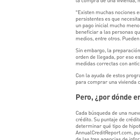
la compra de una vivienda, 
“Existen muchas nociones er
persistentes es que necesita
un pago inicial mucho menor
beneficiar a las personas q
medios, entre otros. Pueden 
Sin embargo, la preparación
orden de llegada, por eso e
medidas correctas con antic
Con la ayuda de estos progr
para comprar una vivienda 
Pero, ¿por dónde 
Cada búsqueda de una nueva
crédito. Su puntaje de créd
determinar qué tipo de hipo
AnnualCreditReport.com, pued
de las tres agencias de info