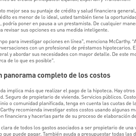
to mejor sea su puntaje de crédito y salud financiera genera
rédito es menor de lo ideal, usted también tiene la oportunid
 podría poner en pausa a un prestamista. De cualquier mane
a revisar sus opciones es una medida inteligente.
po para investigar opciones en línea”, menciona McCarthy. “
nversaciones con un profesional de préstamos hipotecarios. E
eral y abordar sus necesidades con mayor detalle. De este m
ca de lo que es posible”.
n panorama completo de los costos
nda implica más que realizar el pago de la hipoteca. Hay otros
. Seguro de propietario de vivienda. Servicios públicos. Cost
minio o comunidad planificada, tenga en cuenta las cuotas de 
McCarthy recomienda investigar estos costos usando algunas m
ón financiera y hacerlas parte de su proceso de elaboración d
clara de todos los gastos asociados a ser propietario de una 
o que puede pagar. También ayuda a presupuestar todas las 