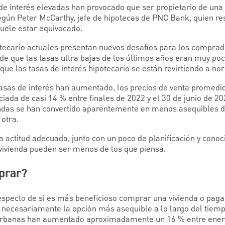
 de interés elevadas han provocado que ser propietario de una 
egún Peter McCarthy, jefe de hipotecas de PNC Bank, quien re
uele estar equivocado.
potecario actuales presentan nuevos desafíos para los comprad
de que las tasas ultra bajas de los últimos años eran muy p
e las tasas de interés hipotecario se están revirtiendo a nor
tasas de interés han aumentado, los precios de venta promedio
iada de casi 14 % entre finales de 2022 y el 30 de junio de 20
iendas se han convertido aparentemente en menos asequibles 
 otra.
la actitud adecuada, junto con un poco de planificación y cono
 vivienda pueden ser menos de los que piensa.
prar?
especto de si es más beneficioso comprar una vivienda o pagar
s necesariamente la opción más asequible a lo largo del tiem
s urbanas han aumentado aproximadamente un 16 % entre ener