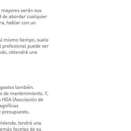
l, mayores serán sus
ad de abordar cualquier
ra, hablar con un
Al mismo tiempo, suele
l profesional puede ver
odo, obtendrá una
 gastos también.
os de mantenimiento. Y,
la HOA (Asociación de
agníficas
e presupuesto.
vivienda, tendrá una
demás facetas de su