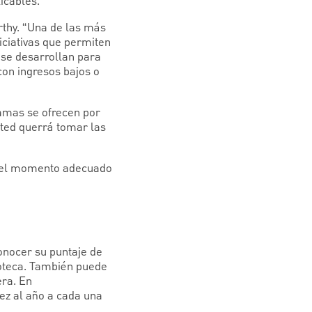
icables.
thy. “Una de las más
iciativas que permiten
 se desarrollan para
con ingresos bajos o
amas se ofrecen por
sted querrá tomar las
es el momento adecuado
nocer su puntaje de
poteca. También puede
era. En
vez al año a cada una