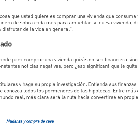
 cosa que usted quiere es comprar una vivienda que consuma 
dinero de sobra cada mes para amueblar su nueva vivienda, de
 disfrutar de la vida en general”.
dado
nde para comprar una vivienda quizás no sea financiera sino p
onstantes noticias negativas, pero ¿eso significará que le quit
titulares y haga su propia investigación. Entienda sus finanzas
ue conozca todos los pormenores de las hipotecas. Entre má
ndo real, más clara será la ruta hacia convertirse en propiet
Mudanza y compra de casa