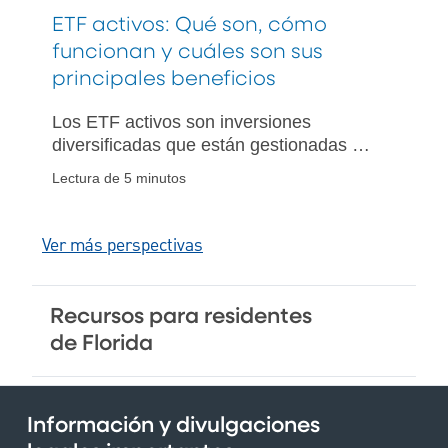
ETF activos: Qué son, cómo
funcionan y cuáles son sus
principales beneficios
Los ETF activos son inversiones
diversificadas que están gestionadas por
un administrador de fondos que toma
Lectura de 5 minutos
decisiones estratégicas sobre qué
activos mantener y qué técnicas de
inversión aplicar.
Ver más perspectivas
Recursos para residentes
de Florida
Información y divulgaciones