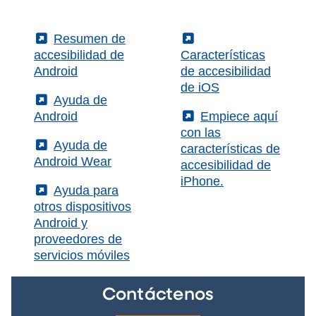
(External)
Resumen de
(External)
accesibilidad de
Características
Android
de accesibilidad
de iOS
(External)
Ayuda de
Android
(External)
Empiece aquí
con las
(External)
Ayuda de
características de
Android Wear
accesibilidad de
iPhone.
(External)
Ayuda para
otros dispositivos
Android y
proveedores de
servicios móviles
Contáctenos