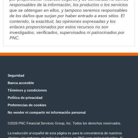
responsables de la información, los productos o los servicios
que se obtengan en ellos, y tampoco seremos responsables
de los daños que surjan por haber entrado a esos sitios. El
contenido, la exactitud, las opiniones expresadas y los
enlaces proporcionados por estos recursos no son
investigados, verificados, supervisados ni patrocinados por
PNC.
Seguridad
Banca accesible
Términos y condiciones
Política de privacidad
Preferencias de cookies
No vender ni compartir mi información personal
©
2026 PNC Financial Services Group, Inc. Todos los derechos reservados.
La traducción al español de esta página es para la conveniencia de nuestros
clientes; sin embargo, no todas las páginas en PNC.com están traducidas. Si