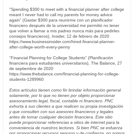
“Spending $300 to meet with a financial planner after college
meant I never had to call my parents for money advice
again” (Gastar $300 para reunirme con un planificador
financiero después de la universidad me permitió no tener
que volver a llamar a mis padres nunca más para pedirles
consejos financieros), Insider, 12 de febrero de 2020
https://www.businessinsider.com/hired-financial-planner-
after-college-worth-every-penny
“Financial Planning for College Students” (Planificación
financiera para estudiantes universitarios), The Balance, 27
de septiembre de 2020
https://www.thebalance.com/financial-planning-for-college-
students-1289960
Estos artículos tienen como fin brindar información general
solamente, por lo que no tienen por objeto proporcionar
asesoramiento legal, fiscal, contable ni financiero. PNC
exhorta a sus clientes a que realicen su propia investigación
y que consulten con sus asesores financieros y legales
antes de tomar cualquier decisión financiera. Este sitio
puede proporcionar referencias a sitios de internet para la
conveniencia de nuestros lectores. Si bien PNC se esfuerza
por proporcionar recursos seguros y de confianza, no somos