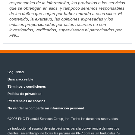
responsables de la información, los productos o los servicios
que se obtengan en ellos, y tampoco seremos responsables
de los daños que surjan por haber entrado a esos sitios. El
contenido, la exactitud, las opiniones expresadas y los
enlaces proporcionados por estos recursos no son
investigados, verificados, supervisados ni patrocinados por
PNC.
Seguridad
Banca accesible
Términos y condiciones
Política de privacidad
Preferencias de cookies
No vender ni compartir mi información personal
©2026 PNC Financial Services Group, Inc. Todos los derechos reservados.
La traducción al español de esta página es para la conveniencia de nuestros
clientes; sin embargo, no todas las páginas en PNC.com están traducidas. Si