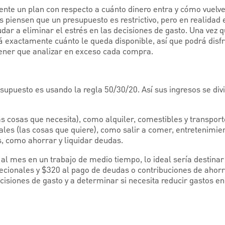
te un plan con respecto a cuánto dinero entra y cómo vuelve
os piensen que un presupuesto es restrictivo, pero en realidad 
ar a eliminar el estrés en las decisiones de gasto. Una vez q
á exactamente cuánto le queda disponible, así que podrá disfr
 tener que analizar en exceso cada compra.
upuesto es usando la regla 50/30/20. Así sus ingresos se divi
s cosas que necesita), como alquiler, comestibles y transport
les (las cosas que quiere), como salir a comer, entretenimien
, como ahorrar y liquidar deudas.
 al mes en un trabajo de medio tiempo, lo ideal sería destina
recionales y $320 al pago de deudas o contribuciones de ahorr
siones de gasto y a determinar si necesita reducir gastos en