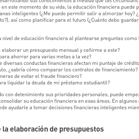
desarrollando sus conocimientos a medida que las circunstanci
 en este momento de su vida, la educación financiera puede 
ianas inteligentes (¿Me puedo permitir salir a almorzar hoy? ¿
ito?), así como planificar para el futuro (¿Cuánto debo guarda
 nivel de educación financiera al plantearse preguntas como l
a elaborar un presupuesto mensual y ceñirme a este?
para ahorrar para varias metas a la vez?
diversas conductas financieras afectan mi puntaje de crédit
ulo, ¿sabría cómo comparar los contratos de financiamiento?
eras de evitar el fraude financiero?
ra liquidar la deuda de mi préstamo estudiantil?
do con detenimiento sus prioridades personales, puede empe
consolidar su educación financiera en esas áreas. En algunos 
ede ayudarle a tomar decisiones financieras inteligentes mien
la elaboración de presupuestos