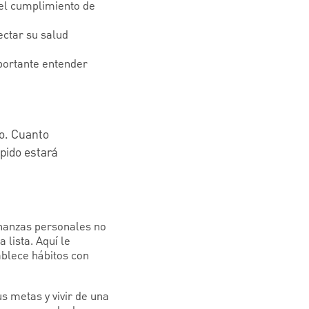
 el cumplimiento de
ectar su salud
portante entender
o. Cuanto
ápido estará
inanzas personales no
lista. Aquí le
ablece hábitos con
s metas y vivir de una