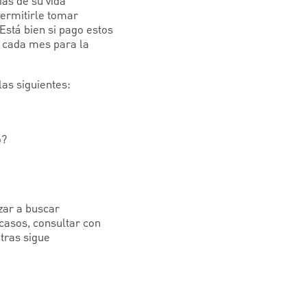
as de su vida
permitirle tomar
Está bien si pago estos
r cada mes para la
as siguientes:
o?
zar a buscar
casos, consultar con
tras sigue