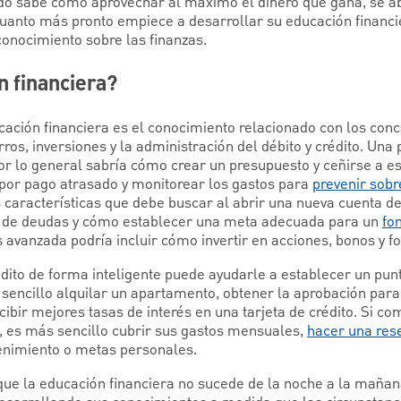
 sabe cómo aprovechar al máximo el dinero que gana, se a
uanto más pronto empiece a desarrollar su educación financi
conocimiento sobre las finanzas.
n financiera?
cación financiera es el conocimiento relacionado con los conc
os, inversiones y la administración del débito y crédito. Una
or lo general sabría cómo crear un presupuesto y ceñirse a es
 por pago atrasado y monitorear los gastos para
prevenir sobr
características que debe buscar al abrir una nueva cuenta d
n de deudas y cómo establecer una meta adecuada para un
fo
 avanzada podría incluir cómo invertir en acciones, bonos y 
ito de forma inteligente puede ayudarle a establecer un punta
sencillo alquilar un apartamento, obtener la aprobación par
ecibir mejores tasas de interés en una tarjeta de crédito. Si 
, es más sencillo cubrir sus gastos mensuales,
hacer una res
enimiento o metas personales.
ue la educación financiera no sucede de la noche a la mañan