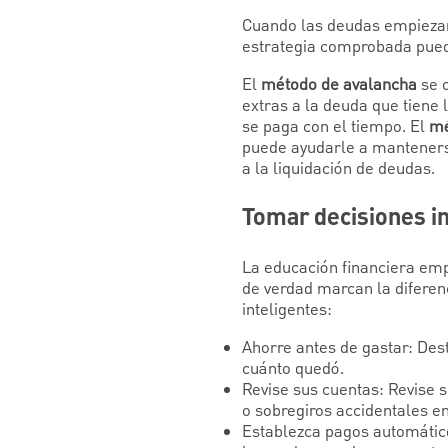
Cuando las deudas empiezan
estrategia comprobada puede
El
método de avalancha
se c
extras a la deuda que tiene 
se paga con el tiempo. El
mé
puede ayudarle a manteners
a la liquidación de deudas.
Tomar decisiones i
La educación financiera emp
de verdad marcan la diferen
inteligentes:
Ahorre antes de gastar: Des
cuánto quedó.
Revise sus cuentas: Revise 
o sobregiros accidentales e
Establezca pagos automático