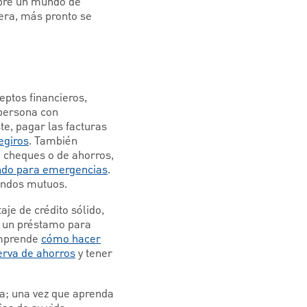
bre un mundo de
era, más pronto se
eptos financieros,
 persona con
te, pagar las facturas
egiros
. También
e cheques o de ahorros,
ndo para emergencias
.
fondos mutuos.
je de crédito sólido,
a un préstamo para
comprende
cómo hacer
erva de ahorros
y tener
a; una vez que aprenda