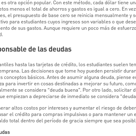
es otra opción popular. Con este método, cada dólar tiene una
tos menos el total de ahorros y gastos es igual a cero. En v
es, el presupuesto de base cero se reinicia mensualmente y s
ctivo para estudiantes cuyos ingresos son variables o que de
ento de sus gastos. Aunque requiere un poco más de esfuerz
d.
ponsable de las deudas
tiles hasta las tarjetas de crédito, los estudiantes suelen te
emprana. Las decisiones que tome hoy pueden persistir dura
os conceptos básicos. Antes de asumir alguna deuda, piense en
iza para invertir en cosas destinadas a mejorar su futuro, com
almente se considera “deuda buena”. Por otro lado, solicitar 
que empiezan a depreciarse de inmediato se considera “deuda
rar altos costos por intereses y aumentar el riesgo de debe
ar el crédito para compras impulsivas o para mantener un es
saldo total dentro del período de gracia siempre que sea posibl
eudas