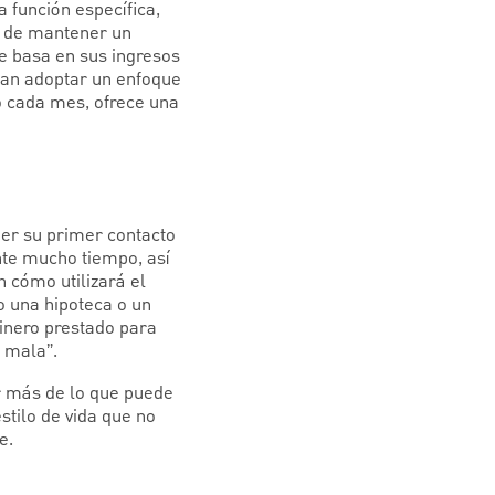
 función específica,
ez de mantener un
e basa en sus ingresos
sean adoptar un enfoque
o cada mes, ofrece una
ner su primer contacto
nte mucho tiempo, así
 cómo utilizará el
o una hipoteca o un
dinero prestado para
 mala”.
r más de lo que puede
tilo de vida que no
e.