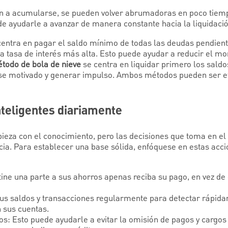
 a acumularse, se pueden volver abrumadoras en poco tiemp
 ayudarle a avanzar de manera constante hacia la liquidació
entra en pagar el saldo mínimo de todas las deudas pendient
la tasa de interés más alta. Esto puede ayudar a reducir el mon
todo de bola de nieve
se centra en liquidar primero los saldo
e motivado y generar impulso. Ambos métodos pueden ser efi
nteligentes diariamente
ieza con el conocimiento, pero las decisiones que toma en el 
cia. Para establecer una base sólida, enfóquese en estas acci
tine una parte a sus ahorros apenas reciba su pago, en vez de
sus saldos y transacciones regularmente para detectar rápida
n sus cuentas.
s: Esto puede ayudarle a evitar la omisión de pagos y cargos