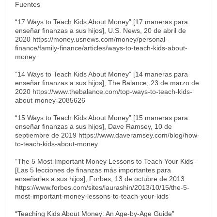
Fuentes
“17 Ways to Teach Kids About Money” [17 maneras para
enseñar finanzas a sus hijos], U.S. News, 20 de abril de
2020 https://money.usnews.com/money/personal-
finance/family-finance/articles/ways-to-teach-kids-about-
money
“14 Ways to Teach Kids About Money” [14 maneras para
enseñar finanzas a sus hijos], The Balance, 23 de marzo de
2020 https://www.thebalance.com/top-ways-to-teach-kids-
about-money-2085626
“15 Ways to Teach Kids About Money” [15 maneras para
enseñar finanzas a sus hijos], Dave Ramsey, 10 de
septiembre de 2019 https://www.daveramsey.com/blog/how-
to-teach-kids-about-money
“The 5 Most Important Money Lessons to Teach Your Kids”
[Las 5 lecciones de finanzas más importantes para
enseñarles a sus hijos], Forbes, 13 de octubre de 2013
https://www.forbes.com/sites/laurashin/2013/10/15/the-5-
most-important-money-lessons-to-teach-your-kids
“Teaching Kids About Money: An Age-by-Age Guide”