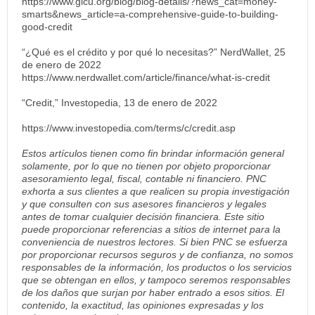
https://www.glcu.org/blog/blog-details/?news_cat=money-
smarts&news_article=a-comprehensive-guide-to-building-
good-credit
“¿Qué es el crédito y por qué lo necesitas?” NerdWallet, 25
de enero de 2022
https://www.nerdwallet.com/article/finance/what-is-credit
“Credit,” Investopedia, 13 de enero de 2022
https://www.investopedia.com/terms/c/credit.asp
Estos artículos tienen como fin brindar información general
solamente, por lo que no tienen por objeto proporcionar
asesoramiento legal, fiscal, contable ni financiero. PNC
exhorta a sus clientes a que realicen su propia investigación
y que consulten con sus asesores financieros y legales
antes de tomar cualquier decisión financiera. Este sitio
puede proporcionar referencias a sitios de internet para la
conveniencia de nuestros lectores. Si bien PNC se esfuerza
por proporcionar recursos seguros y de confianza, no somos
responsables de la información, los productos o los servicios
que se obtengan en ellos, y tampoco seremos responsables
de los daños que surjan por haber entrado a esos sitios. El
contenido, la exactitud, las opiniones expresadas y los