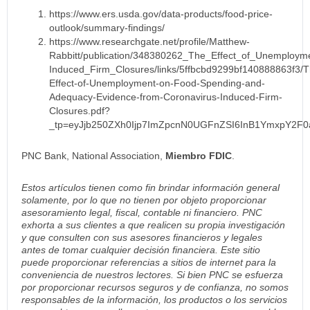
https://www.ers.usda.gov/data-products/food-price-
outlook/summary-findings/
https://www.researchgate.net/profile/Matthew-
Rabbitt/publication/348380262_The_Effect_of_Unemplo
Induced_Firm_Closures/links/5ffbcbd9299bf140888863f3/T
Effect-of-Unemployment-on-Food-Spending-and-
Adequacy-Evidence-from-Coronavirus-Induced-Firm-
Closures.pdf?
_tp=eyJjb250ZXh0Ijp7ImZpcnN0UGFnZSI6InB1YmxpY2F
PNC Bank, National Association,
Miembro FDIC
.
Estos artículos tienen como fin brindar información general
solamente, por lo que no tienen por objeto proporcionar
asesoramiento legal, fiscal, contable ni financiero. PNC
exhorta a sus clientes a que realicen su propia investigación
y que consulten con sus asesores financieros y legales
antes de tomar cualquier decisión financiera. Este sitio
puede proporcionar referencias a sitios de internet para la
conveniencia de nuestros lectores. Si bien PNC se esfuerza
por proporcionar recursos seguros y de confianza, no somos
responsables de la información, los productos o los servicios