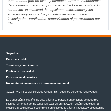
que se obtengan en ellos, y tampoco seremos responsables
de los daños que surjan por haber entrado a esos sitios. El
contenido, la exactitud, las opiniones expresadas y los
enlaces proporcionados por estos recursos no son
investigados, verificados, supervisados ni patrocinados por
PNC.
Seguridad
Banca accesible
Términos y condiciones
Política de privacidad
Preferencias de cookies
No vender ni compartir mi información personal
©2026 PNC Financial Services Group, Inc. Todos los derechos reservados.
La traducción al español de esta página es para la conveniencia de nuestros
clientes; sin embargo, no todas las páginas en PNC.com están traducidas. Si
existiera una discrepancia entre el contenido de la página traducida y el contenido