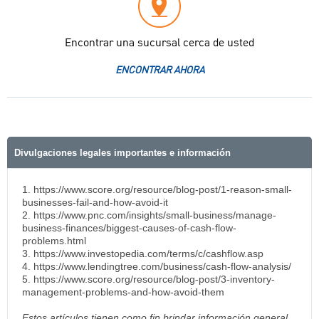
Encontrar una sucursal cerca de usted
ENCONTRAR AHORA
Divulgaciones legales importantes e información
1. https://www.score.org/resource/blog-post/1-reason-small-
businesses-fail-and-how-avoid-it
2. https://www.pnc.com/insights/small-business/manage-
business-finances/biggest-causes-of-cash-flow-
problems.html
3. https://www.investopedia.com/terms/c/cashflow.asp
4. https://www.lendingtree.com/business/cash-flow-analysis/
5. https://www.score.org/resource/blog-post/3-inventory-
management-problems-and-how-avoid-them
Estos artículos tienen como fin brindar información general