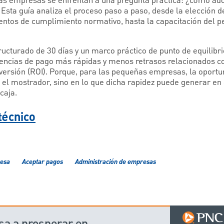
as empresas se enfrentan a una pregunta práctica: ¿cómo ado
Esta guía analiza el proceso paso a paso, desde la elección d
tos de cumplimiento normativo, hasta la capacitación del pe
ructurado de 30 días y un marco práctico de punto de equilibr
encias de pago más rápidas y menos retrasos relacionados co
inversión (ROI). Porque, para las pequeñas empresas, la oportu
 el mostrador, sino en lo que dicha rapidez puede generar en 
caja.
técnico
resa
Aceptar pagos
Administración de empresas