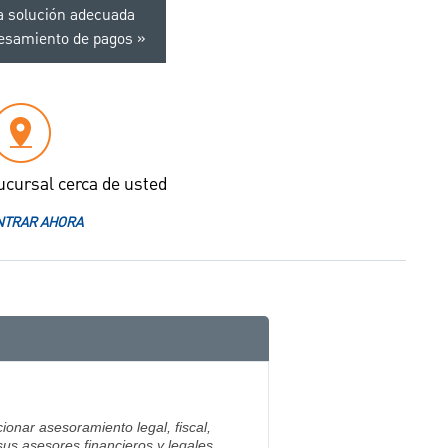
a solución adecuada
cesamiento de pagos
ucursal cerca de usted
TRAR AHORA
ionar asesoramiento legal, fiscal,
sus asesores financieros y legales