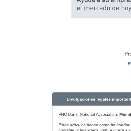
Ayude a su empre
el mercado de ho
Pr
P
Divulgaciones legales importan
PNC Bank, National Association,
Miemb
Estos artículos tienen como fin brindar
contable ni financiero. PNC exhorta a s