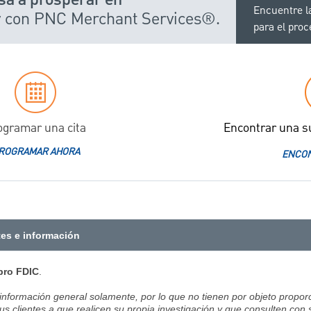
sa a prosperar en
Encuentre l
y con PNC Merchant Services®.
para el pro
ogramar una cita
Encontrar una s
ROGRAMAR AHORA
ENCON
tes e información
ro FDIC
.
 información general solamente, por lo que no tienen por objeto proporc
us clientes a que realicen su propia investigación y que consulten con 