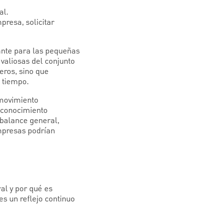
al.
presa, solicitar
ante para las pequeñas
aliosas del conjunto
eros, sino que
 tiempo.
 movimiento
l conocimiento
 balance general,
mpresas podrían
al y por qué es
es un reflejo continuo