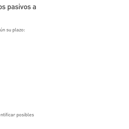
os pasivos a
gún su plazo:
tificar posibles