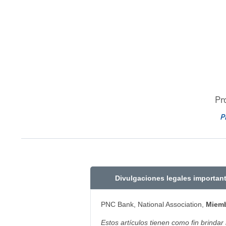
Pr
P
Divulgaciones legales importan
PNC Bank, National Association,
Miemb
Estos artículos tienen como fin brindar