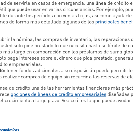
dad de servirle en casos de emergencia, una línea de crédito 
átil que puede usar en varias circunstancias. Por ejemplo, pu
e durante los períodos con ventas bajas, así como ayudarle 
amos de forma más detallada algunos de los
principales benef
brir la nómina, las compras de inventario, las reparaciones de
ted solo pide prestado lo que necesita hasta su límite de cré
o más largo en comparación con los préstamos de suma glob
olo paga intereses sobre el dinero que pida prestado, gener
édito empresariales.
to:
tener fondos adicionales a su disposición puede permitirl
realizar compras de equipo sin recurrir a las reservas de efe
ínea de crédito una de las herramientas financieras más práct
frece
opciones de líneas de crédito empresariales
diseñadas p
el crecimiento a largo plazo. Vea cuál es la que puede ayudar 
económicos