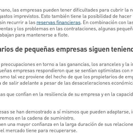
mano, las empresas pueden tener dificultades para cubrir la n
astos imprevistos. Esto también tiene la posibilidad de hacer 
sin recurrir a las
reservas financieras
. En combinación con la
s ventas y los problemas en las contrataciones, algunas pequ
rabajan para mantenerse a flote.
tarios de pequeñas empresas siguen tenien
preocupaciones en torno a las ganancias, los aranceles y la i
queñas empresas respondieron que se sentían optimistas con 
smo tal vez proviene del hecho de que los propietarios de e
de salir adelante a pesar de las desaceleraciones económica
as que confían en la resiliencia de su empresa y en la capaci
esas se han demostrado a sí mismos que pueden adaptarse, in
remos en la cadena de suministro.
n una mayor confianza en la larga duración de sus relaciones 
 el mercado tiene para recuperarse.