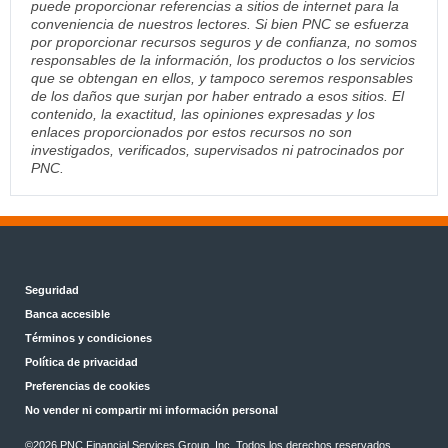
puede proporcionar referencias a sitios de internet para la
conveniencia de nuestros lectores. Si bien PNC se esfuerza
por proporcionar recursos seguros y de confianza, no somos
responsables de la información, los productos o los servicios
que se obtengan en ellos, y tampoco seremos responsables
de los daños que surjan por haber entrado a esos sitios. El
contenido, la exactitud, las opiniones expresadas y los
enlaces proporcionados por estos recursos no son
investigados, verificados, supervisados ni patrocinados por
PNC.
Seguridad
Banca accesible
Términos y condiciones
Política de privacidad
Preferencias de cookies
No vender ni compartir mi información personal
©2026 PNC Financial Services Group, Inc. Todos los derechos reservados.