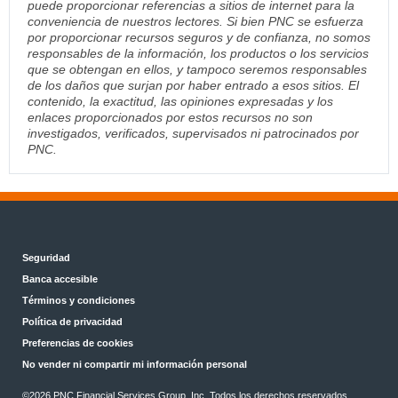
puede proporcionar referencias a sitios de internet para la
conveniencia de nuestros lectores. Si bien PNC se esfuerza
por proporcionar recursos seguros y de confianza, no somos
responsables de la información, los productos o los servicios
que se obtengan en ellos, y tampoco seremos responsables
de los daños que surjan por haber entrado a esos sitios. El
contenido, la exactitud, las opiniones expresadas y los
enlaces proporcionados por estos recursos no son
investigados, verificados, supervisados ni patrocinados por
PNC.
Seguridad
Banca accesible
Términos y condiciones
Política de privacidad
Preferencias de cookies
No vender ni compartir mi información personal
©2026 PNC Financial Services Group, Inc. Todos los derechos reservados.