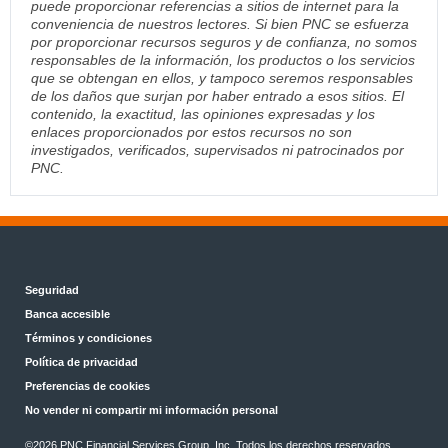
puede proporcionar referencias a sitios de internet para la
conveniencia de nuestros lectores. Si bien PNC se esfuerza
por proporcionar recursos seguros y de confianza, no somos
responsables de la información, los productos o los servicios
que se obtengan en ellos, y tampoco seremos responsables
de los daños que surjan por haber entrado a esos sitios. El
contenido, la exactitud, las opiniones expresadas y los
enlaces proporcionados por estos recursos no son
investigados, verificados, supervisados ni patrocinados por
PNC.
Seguridad
Banca accesible
Términos y condiciones
Política de privacidad
Preferencias de cookies
No vender ni compartir mi información personal
©2026 PNC Financial Services Group, Inc. Todos los derechos reservados.