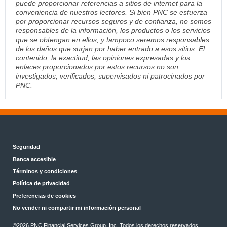
puede proporcionar referencias a sitios de internet para la
conveniencia de nuestros lectores. Si bien PNC se esfuerza
por proporcionar recursos seguros y de confianza, no somos
responsables de la información, los productos o los servicios
que se obtengan en ellos, y tampoco seremos responsables
de los daños que surjan por haber entrado a esos sitios. El
contenido, la exactitud, las opiniones expresadas y los
enlaces proporcionados por estos recursos no son
investigados, verificados, supervisados ni patrocinados por
PNC.
Seguridad
Banca accesible
Términos y condiciones
Política de privacidad
Preferencias de cookies
No vender ni compartir mi información personal
©2026 PNC Financial Services Group, Inc. Todos los derechos reservados.