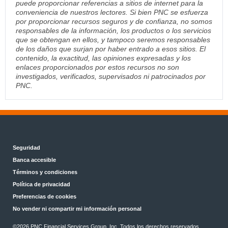
puede proporcionar referencias a sitios de internet para la
conveniencia de nuestros lectores. Si bien PNC se esfuerza
por proporcionar recursos seguros y de confianza, no somos
responsables de la información, los productos o los servicios
que se obtengan en ellos, y tampoco seremos responsables
de los daños que surjan por haber entrado a esos sitios. El
contenido, la exactitud, las opiniones expresadas y los
enlaces proporcionados por estos recursos no son
investigados, verificados, supervisados ni patrocinados por
PNC.
Seguridad
Banca accesible
Términos y condiciones
Política de privacidad
Preferencias de cookies
No vender ni compartir mi información personal
©2026 PNC Financial Services Group, Inc. Todos los derechos reservados.