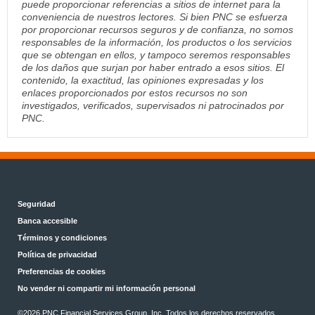
puede proporcionar referencias a sitios de internet para la
conveniencia de nuestros lectores. Si bien PNC se esfuerza
por proporcionar recursos seguros y de confianza, no somos
responsables de la información, los productos o los servicios
que se obtengan en ellos, y tampoco seremos responsables
de los daños que surjan por haber entrado a esos sitios. El
contenido, la exactitud, las opiniones expresadas y los
enlaces proporcionados por estos recursos no son
investigados, verificados, supervisados ni patrocinados por
PNC.
Seguridad
Banca accesible
Términos y condiciones
Política de privacidad
Preferencias de cookies
No vender ni compartir mi información personal
©2026 PNC Financial Services Group, Inc. Todos los derechos reservados.