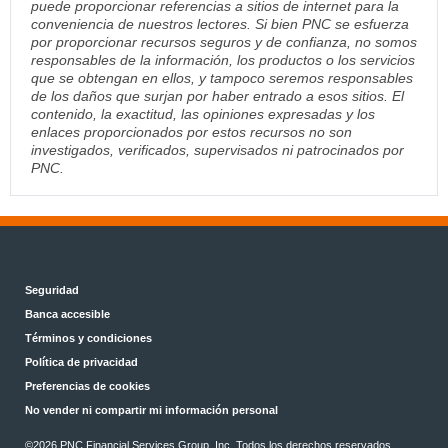
puede proporcionar referencias a sitios de internet para la
conveniencia de nuestros lectores. Si bien PNC se esfuerza
por proporcionar recursos seguros y de confianza, no somos
responsables de la información, los productos o los servicios
que se obtengan en ellos, y tampoco seremos responsables
de los daños que surjan por haber entrado a esos sitios. El
contenido, la exactitud, las opiniones expresadas y los
enlaces proporcionados por estos recursos no son
investigados, verificados, supervisados ni patrocinados por
PNC.
Seguridad
Banca accesible
Términos y condiciones
Política de privacidad
Preferencias de cookies
No vender ni compartir mi información personal
©2026 PNC Financial Services Group, Inc. Todos los derechos reservados.