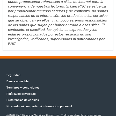
puede proporcionar referencias a sitios de internet para la
conveniencia de nuestros lectores. Si bien PNC se esfuerza
por proporcionar recursos seguros y de confianza, no somos
responsables de la información, los productos o los servicios
que se obtengan en ellos, y tampoco seremos responsables
de los daños que surjan por haber entrado a esos sitios. El
contenido, la exactitud, las opiniones expresadas y los
enlaces proporcionados por estos recursos no son
investigados, verificados, supervisados ni patrocinados por
PNC.
Seguridad
Banca accesible
Términos y condiciones
Política de privacidad
Preferencias de cookies
No vender ni compartir mi información personal
©2026 PNC Financial Services Group, Inc. Todos los derechos reservados.