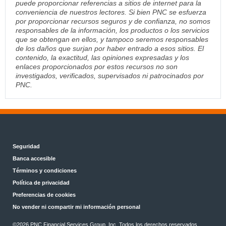
puede proporcionar referencias a sitios de internet para la
conveniencia de nuestros lectores. Si bien PNC se esfuerza
por proporcionar recursos seguros y de confianza, no somos
responsables de la información, los productos o los servicios
que se obtengan en ellos, y tampoco seremos responsables
de los daños que surjan por haber entrado a esos sitios. El
contenido, la exactitud, las opiniones expresadas y los
enlaces proporcionados por estos recursos no son
investigados, verificados, supervisados ni patrocinados por
PNC.
Seguridad
Banca accesible
Términos y condiciones
Política de privacidad
Preferencias de cookies
No vender ni compartir mi información personal
©2026 PNC Financial Services Group, Inc. Todos los derechos reservados.