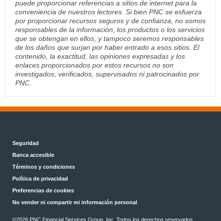
puede proporcionar referencias a sitios de internet para la
conveniencia de nuestros lectores. Si bien PNC se esfuerza
por proporcionar recursos seguros y de confianza, no somos
responsables de la información, los productos o los servicios
que se obtengan en ellos, y tampoco seremos responsables
de los daños que surjan por haber entrado a esos sitios. El
contenido, la exactitud, las opiniones expresadas y los
enlaces proporcionados por estos recursos no son
investigados, verificados, supervisados ni patrocinados por
PNC.
Seguridad
Banca accesible
Términos y condiciones
Política de privacidad
Preferencias de cookies
No vender ni compartir mi información personal
©2026 PNC Financial Services Group, Inc. Todos los derechos reservados.